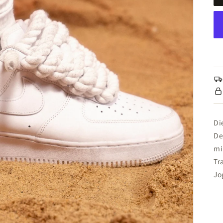
Di
De
mi
Tr
Jo